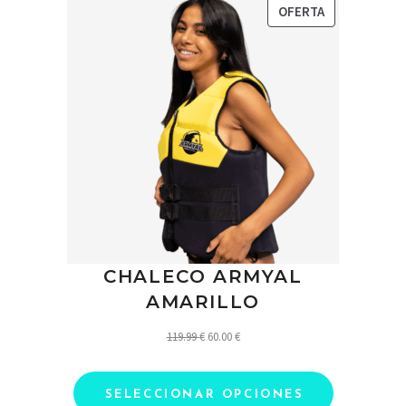
PRODUCTO
OFERTA
EN
OFERTA
CHALECO ARMYAL
AMARILLO
El
El
119.99
€
60.00
€
precio
precio
original
actual
SELECCIONAR OPCIONES