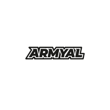
Chaleco
AÑAD
Armyal
Lima
quantity
ara hombres y mujeres
Armyal Jacket
ha sido dis
corporando innovaciones que garantizan un ajust
tura ligera y flexible permite moverte con total lib
TACADAS:
y sencillo.
exible y resistente.