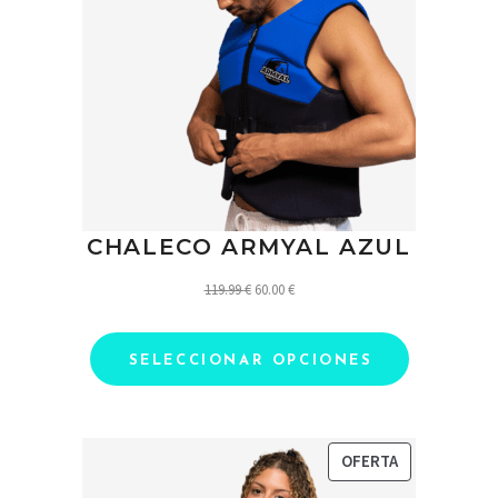
CHALECO ARMYAL AZUL
El
El
119.99
€
60.00
€
precio
precio
original
actual
SELECCIONAR OPCIONES
era:
es:
119.99 €.
60.00 €.
PRODUCTO
OFERTA
EN