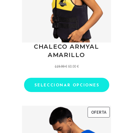
CHALECO ARMYAL
AMARILLO
El
El
119.99
€
60.00
€
precio
precio
original
actual
SELECCIONAR OPCIONES
era:
es:
119.99 €.
60.00 €.
PRODUCTO
OFERTA
EN
OFERTA