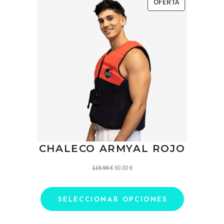
PRODUCTO
OFERTA
EN
OFERTA
CHALECO ARMYAL ROJO
El
El
119.99
€
60.00
€
precio
precio
original
actual
SELECCIONAR OPCIONES
era:
es:
119.99 €.
60.00 €.