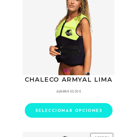
OFERTA
CHALECO ARMYAL LIMA
El
El
119.99
€
60.00
€
precio
precio
original
actual
SELECCIONAR OPCIONES
era:
es:
119.99 €.
60.00 €.