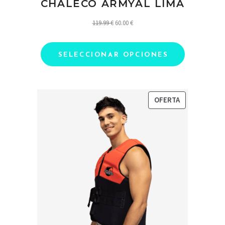
CHALECO ARMYAL LIMA
El
El
119.99
€
60.00
€
precio
precio
original
actual
SELECCIONAR OPCIONES
era:
es:
119.99 €.
60.00 €.
PRODUCTO
OFERTA
EN
OFERTA