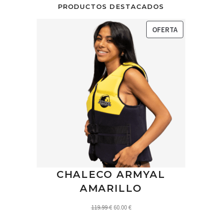
PRODUCTOS DESTACADOS
PRODUCTO
OFERTA
EN
OFERTA
CHALECO ARMYAL
AMARILLO
El
El
119.99
€
60.00
€
precio
precio