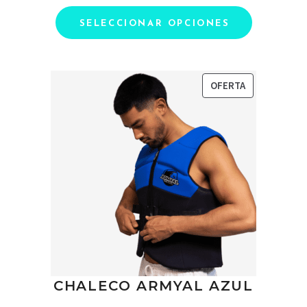
original
actual
SELECCIONAR OPCIONES
era:
es:
119.99 €.
60.00 €.
PRODUCTO
OFERTA
EN
OFERTA
CHALECO ARMYAL AZUL