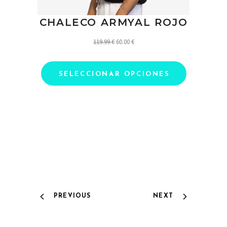
CHALECO ARMYAL ROJO
El
El
119.99
€
60.00
€
precio
precio
original
actual
SELECCIONAR OPCIONES
era:
es:
119.99 €.
60.00 €.
PREVIOUS
NEXT