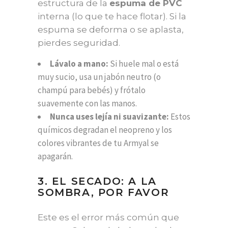
estructura de la
espuma de PVC
interna (lo que te hace flotar). Si la
espuma se deforma o se aplasta,
pierdes seguridad.
Lávalo a mano:
Si huele mal o está
muy sucio, usa un jabón neutro (o
champú para bebés) y frótalo
suavemente con las manos.
Nunca uses lejía ni suavizante:
Estos
químicos degradan el neopreno y los
colores vibrantes de tu Armyal se
apagarán.
3. EL SECADO: A LA
SOMBRA, POR FAVOR
Este es el error más común que