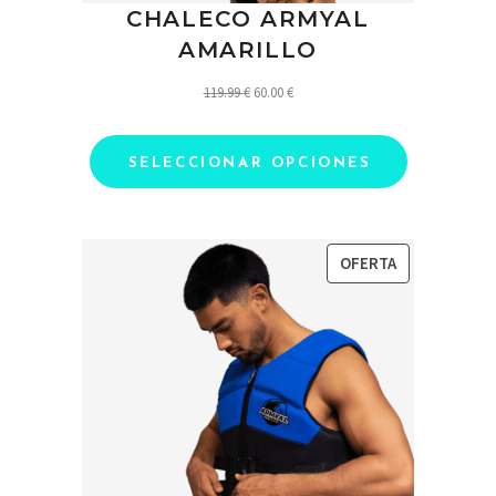
CHALECO ARMYAL
AMARILLO
El
El
119.99
€
60.00
€
precio
precio
original
actual
SELECCIONAR OPCIONES
era:
es:
119.99 €.
60.00 €.
PRODUCTO
OFERTA
EN
OFERTA