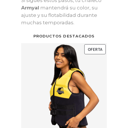
Si sigues estos pasos, tu chaleco
Armyal
mantendrá su color, su
ajuste y su flotabilidad durante
muchas temporadas.
PRODUCTOS DESTACADOS
PRODUCTO
OFERTA
EN
OFERTA