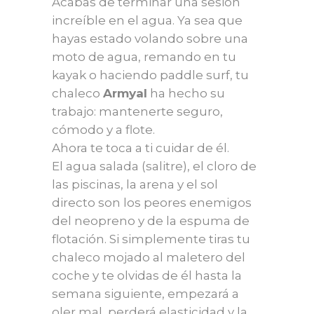
Acabas de terminar una sesión
increíble en el agua. Ya sea que
hayas estado volando sobre una
moto de agua, remando en tu
kayak o haciendo paddle surf, tu
chaleco
Armyal
ha hecho su
trabajo: mantenerte seguro,
cómodo y a flote.
Ahora te toca a ti cuidar de él.
El agua salada (salitre), el cloro de
las piscinas, la arena y el sol
directo son los peores enemigos
del neopreno y de la espuma de
flotación. Si simplemente tiras tu
chaleco mojado al maletero del
coche y te olvidas de él hasta la
semana siguiente, empezará a
oler mal, perderá elasticidad y la