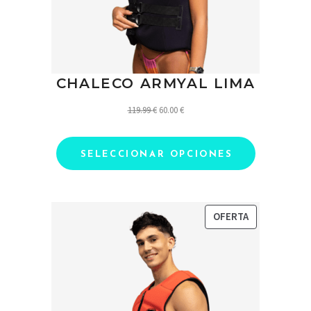
CHALECO ARMYAL LIMA
El
El
119.99
€
60.00
€
precio
precio
original
actual
SELECCIONAR OPCIONES
era:
es:
119.99 €.
60.00 €.
PRODUCTO
OFERTA
EN
OFERTA