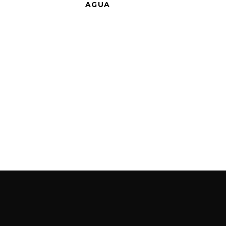
AGUA
info@armyal.com
93 115 91 15 / 674 12 41 06
Collins Street Victoria 8007